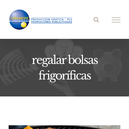
Saltar
al
contenido
regalar bolsas
frigoríficas