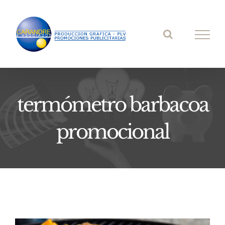
Saltar
al
contenido
termómetro barbacoa
promocional