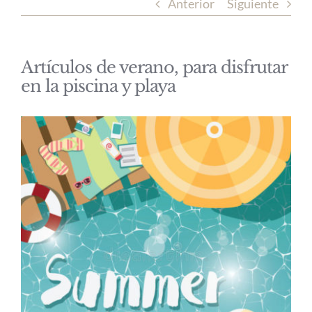
Anterior
Siguiente
Artículos de verano, para disfrutar
en la piscina y playa
Ver
imagen
más
grande