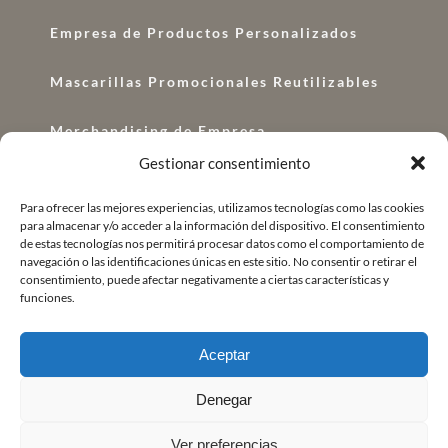
Empresa de Productos Personalizados
Mascarillas Promocionales Reutilizables
Merchandising de Empresa
Gestionar consentimiento
Regalos con Logo
Para ofrecer las mejores experiencias, utilizamos tecnologías como las cookies
para almacenar y/o acceder a la información del dispositivo. El consentimiento
Regalos Corporativos
de estas tecnologías nos permitirá procesar datos como el comportamiento de
navegación o las identificaciones únicas en este sitio. No consentir o retirar el
Regalo de Empresa Original
consentimiento, puede afectar negativamente a ciertas características y
funciones.
Aceptar
Denegar
Copyright © Carandre.es |
Aviso Legal
|
Política de Privacidad
|
Ver preferencias